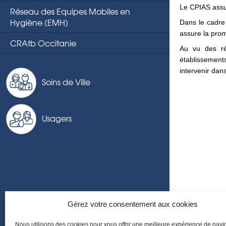
Le CPIAS assur
Réseau des Equipes Mobiles en
Hygiène (EMH)
Dans le cadre
assure la prom
CRAtb Occitanie
Au vu des ré
établissements
intervenir dan
Soins de Ville
Usagers
Gérez votre consentement aux cookies
Nous utilisons des cookies pour vous offrir une meilleure expérience de navi