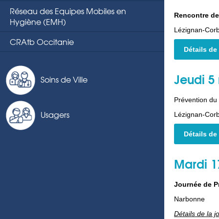
Réseau des Equipes Mobiles en
Rencontre d
Hygiène (EMH)
Lézignan-Corb
CRAtb Occitanie
Détails de
Jeudi 5
Soins de Ville
Prévention du 
Usagers
Lézignan-Corb
Détails de
Mardi 1
Journée de P
Narbonne
Détails de la j