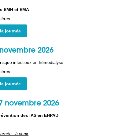
es EMH et EMA
ières
 la journée
 novembre 2026
risque infectieux en hémodialyse
ières
 la journée
7 novembre 2026
révention des IAS en EHPAD
ournée : à venir