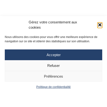
Gérez votre consentement aux
cookies
Nous utilisons des cookies pour vous offrir une meilleure expérience de
navigation sur ce site et obtenir des statistiques sur son utilisation.
Accepter
Refuser
Site Toulouse
Site Montpellier
Tél : 05 61 77 20 20
Tél : 04 67 33 74 69
Préférences
cpias-occitanie@chu-toulouse.fr
cpias-occitanie@chu-
montpellier.fr
Politique de confidentialité
Suivez le CPias
Accueil
Contact
Occitanie :
Actualités
Mentions