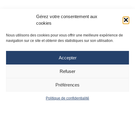
Gérez votre consentement aux
cookies
Nous utilisons des cookies pour vous offrir une meilleure expérience de
navigation sur ce site et obtenir des statistiques sur son utilisation.
Accepter
Refuser
Site Toulouse
Site Montpellier
Tél : 05 61 77 20 20
Tél : 04 67 33 74 69
Préférences
cpias-occitanie@chu-toulouse.fr
cpias-occitanie@chu-
montpellier.fr
Politique de confidentialité
Suivez le CPias
Accueil
Contact
Occitanie :
Actualités
Mentions
Légales
Politique de