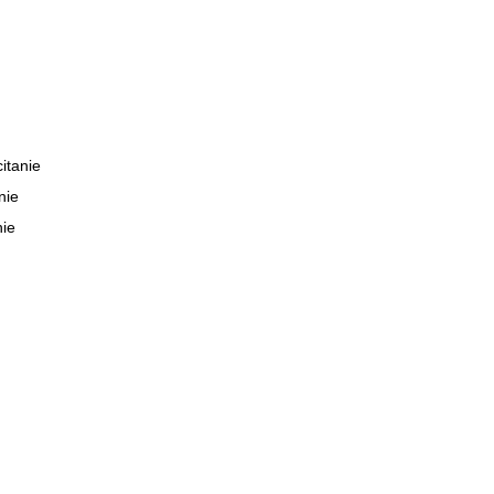
itanie
nie
nie