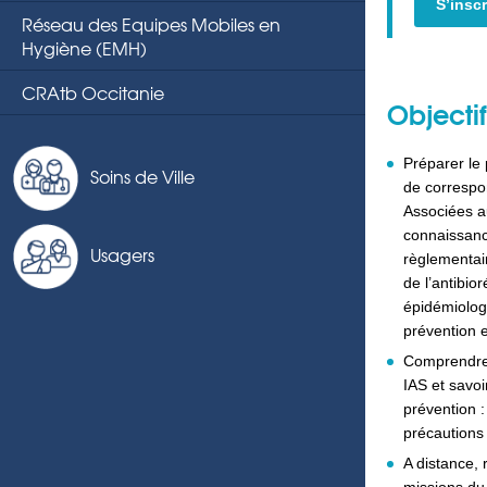
S’inscr
Réseau des Equipes Mobiles en
Hygiène (EMH)
CRAtb Occitanie
Objecti
Préparer le
Soins de Ville
de correspon
Associées au
connaissanc
Usagers
règlementair
de l’antibio
épidémiolog
prévention e
Comprendre
IAS et savo
prévention :
précautions
A distance, 