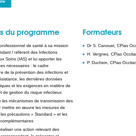
ire
fs du programme
Formateurs
 professionnel de santé à sa mission
Dr S. Canouet, CPias Occ
dant / référent des Infections
H. Vergnes, CPias Occita
x Soins (IAS) et lui apporter les
P. Duchein, CPias Occita
es nécessaires : le cadre
e de la prévention des infections et
résistance, les dernières données
iques et les exigences en matière de
t de gestion du risque infectieux.
 les mécanismes de transmission des
ir mettre en œuvre les mesures de
 les précautions « Standard » et les
 complémentaires
réaliser une action relevant des