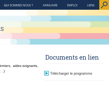
QUI SOMMES NOUS ?
ANNUAIRE
EMPLOI
LIENS
AS
Documents en lien
miers, aides-soignants,
MP…)
Télécharger le programme