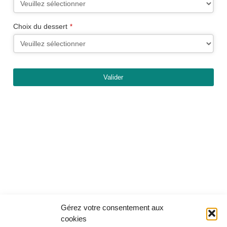
Business
Choix du dessert
*
Email
*
Valider
Gérez votre consentement aux
cookies