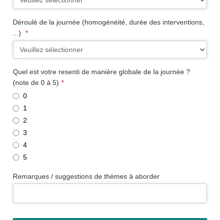
Déroulé de la journée (homogénéité, durée des interventions,
...)
*
Website
Quel est votre resenti de manière globale de la journée ?
URL
(note de 0 à 5)
*
*
0
1
2
3
4
5
Remarques / suggestions de thèmes à aborder