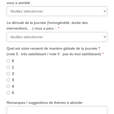
Website
vous a semblé :
*
Le déroulé de la journée (homogénéité, durée des
interventions, ...) vous a paru :
*
Quel est votre ressenti de manière globale de la journée ?
(note 5 : très satisfaisant / note 0 : pas du tout satisfaisant)
*
0
1
2
3
4
5
Remarques / suggestions de thèmes à aborder