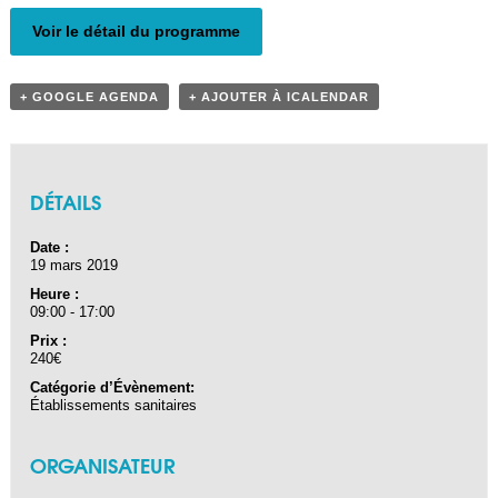
Navigation Évènement
Voir le détail du programme
+ GOOGLE AGENDA
+ AJOUTER À ICALENDAR
DÉTAILS
Date :
19 mars 2019
Heure :
09:00 - 17:00
Prix :
240€
Catégorie d’Évènement:
Établissements sanitaires
ORGANISATEUR