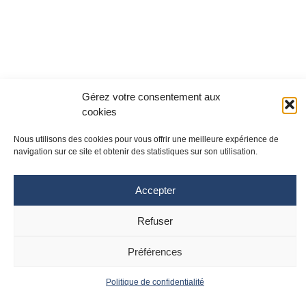
Gérez votre consentement aux
cookies
Nous utilisons des cookies pour vous offrir une meilleure expérience de
navigation sur ce site et obtenir des statistiques sur son utilisation.
Accepter
Site Toulouse
Site Montpellier
Refuser
Tél : 05 61 77 20 20
Tél : 04 67 33 74 69
cpias-occitanie@chu-toulouse.fr
cpias-occitanie@chu-
montpellier.fr
Préférences
Suivez le CPias
Politique de confidentialité
Accueil
Contact
Occitanie :
Actualités
Mentions