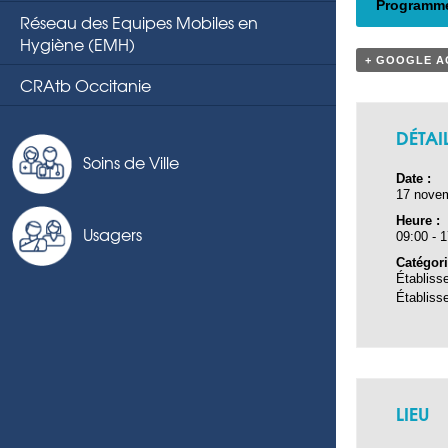
Programme
Réseau des Equipes Mobiles en
Hygiène (EMH)
+ GOOGLE 
CRAtb Occitanie
DÉTAI
Soins de Ville
Date :
17 nove
Heure :
Usagers
09:00 - 
Catégor
Établiss
Établiss
LIEU