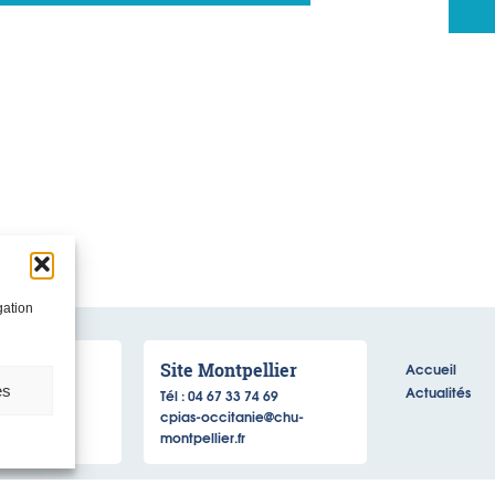
gation
ouse
Site Montpellier
Accueil
es
Actualités
 20 20
Tél : 04 67 33 74 69
anie@chu-
cpias-occitanie@chu-
montpellier.fr