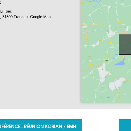
S
du Toec
,
31300
France
+ Google Map
ion Évènement
FÉRENCE : RÉUNION KORIAN / EMH