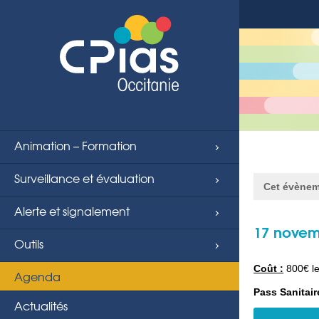
Animation – Formation
Surveillance et évaluation
Cet évènem
Alerte et signalement
17 novem
Outils
Coût :
800€ le
Navigat
Agenda
Pass Sanitair
Actualités