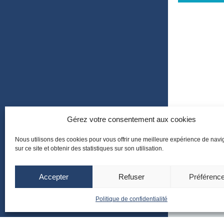
Gérez votre consentement aux cookies
Nous utilisons des cookies pour vous offrir une meilleure expérience de navi
sur ce site et obtenir des statistiques sur son utilisation.
Site Toul
Accepter
Refuser
Préférenc
Tél : 05 61 77
cpias-occit
toulouse.fr
Politique de confidentialité