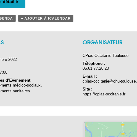
 détaillé
AGENDA
+ AJOUTER À ICALENDAR
LS
ORGANISATEUR
CPias Occitanie Toulouse
mbre 2022
Téléphone :
05.61.77.20.20
17:00
E-mail :
ies d’Évènement:
cpias-occitanie@chu-toulouse.
ements médico-sociaux
,
Site :
ements sanitaires
https://cpias-occitanie.fr