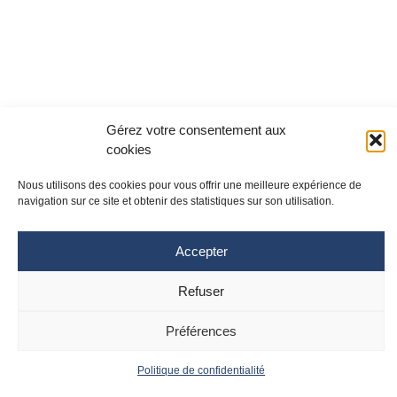
Gérez votre consentement aux
cookies
Nous utilisons des cookies pour vous offrir une meilleure expérience de
navigation sur ce site et obtenir des statistiques sur son utilisation.
Accepter
Site Toulouse
Site Montpellier
Refuser
Tél : 05 61 77 20 20
Tél : 04 67 33 74 69
cpias-occitanie@chu-toulouse.fr
cpias-occitanie@chu-
montpellier.fr
Préférences
Suivez le CPias
Politique de confidentialité
Accueil
Contact
Occitanie :