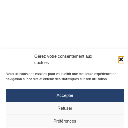
Gérez votre consentement aux
cookies
Nous utilisons des cookies pour vous offrir une meilleure expérience de
navigation sur ce site et obtenir des statistiques sur son utilisation.
Accepter
Site Toulouse
Site Montpellier
Refuser
Tél : 05 61 77 20 20
Tél : 04 67 33 74 69
cpias-occitanie@chu-toulouse.fr
cpias-occitanie@chu-
montpellier.fr
Préférences