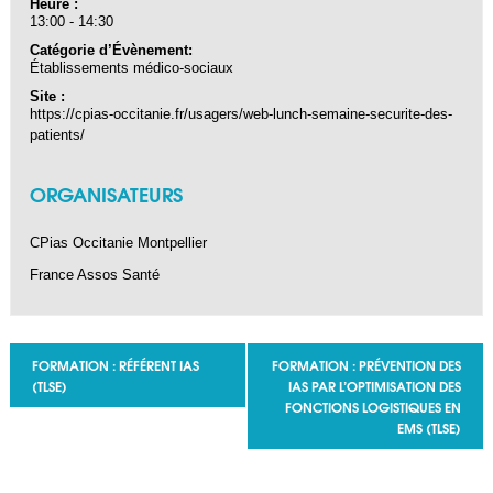
Heure :
13:00 - 14:30
Catégorie d’Évènement:
Établissements médico-sociaux
Site :
https://cpias-occitanie.fr/usagers/web-lunch-semaine-securite-des-
patients/
ORGANISATEURS
CPias Occitanie Montpellier
France Assos Santé
Navigation Évènement
FORMATION : RÉFÉRENT IAS
FORMATION : PRÉVENTION DES
(TLSE)
IAS PAR L’OPTIMISATION DES
FONCTIONS LOGISTIQUES EN
EMS (TLSE)