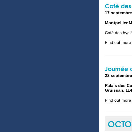
Café des 
17 septembre
Montpellier
M
Café des hygi
Find out more
Journée d
22 septembre
Palais des C
Gruissan
,
11
Find out more
OCTO