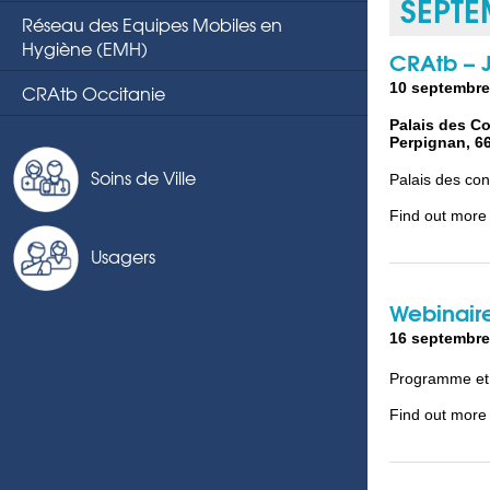
SEPTE
Réseau des Equipes Mobiles en
Hygiène (EMH)
CRAtb – J
10 septembre
CRAtb Occitanie
Palais des C
Perpignan
,
6
Soins de Ville
Palais des co
Find out more
Usagers
Webinaire
16 septembre
Programme et 
Find out more