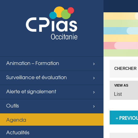
Animation – Formation
CHERCHER
Surveillance et évaluation
VIEW AS
Alerte et signalement
Event V
List
Outils
«
PREVIOU
Agenda
Actualités