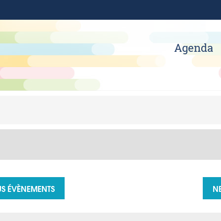
Agenda
iews Navigation
S ÉVÈNEMENTS
N