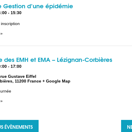
e Gestion d’une épidémie
4:00
-
15:30
inscription
 »
e des EMH et EMA – Lézignan-Corbières
9:00
-
17:00
 rue Gustave Eiffel
bières
,
11200
France
+ Google Map
journée
 »
S ÉVÈNEMENTS
N