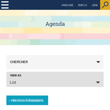
ANNUAIRE
EMPLOI
LIENS
QUI SOMMES NOUS ?
Agenda
CHERCHER
VIEW AS
Event Views Navigation
List
«
PREVIOUS ÉVÈNEMENTS