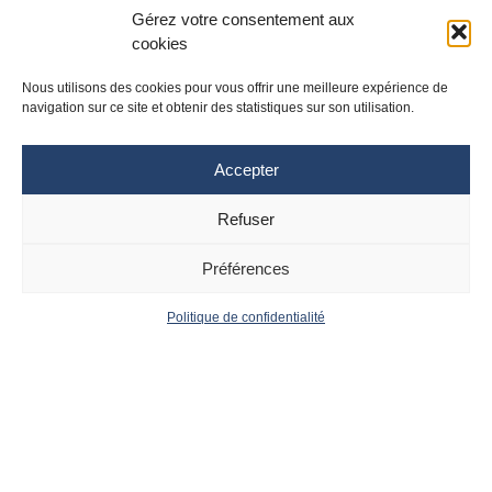
Gérez votre consentement aux
cookies
Nous utilisons des cookies pour vous offrir une meilleure expérience de
navigation sur ce site et obtenir des statistiques sur son utilisation.
Accepter
Refuser
Site Toulouse
Site Montpellier
Tél : 05 61 77 20 20
Tél : 04 67 33 74 69
Préférences
cpias-occitanie@chu-toulouse.fr
cpias-occitanie@chu-
montpellier.fr
Politique de confidentialité
Suivez le CPias
Accueil
Contact
Occitanie :
Actualités
Mentions
Légales
Politique de
confidentialité