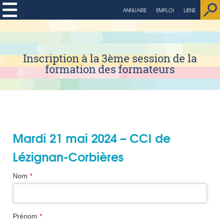
string(4) "page"
ANNUAIRE
EMPLOI
LIENS
QUI SOMMES NOUS ?
Inscription à la 3ème session de la
formation des formateurs
Mardi 21 mai 2024 – CCI de
Lézignan-Corbières
Nom
*
Prénom
*