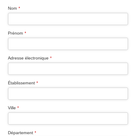
Nom
*
Prénom
*
Adresse électronique
*
Établissement
*
Phone
Ville
*
Number
*
Département
*