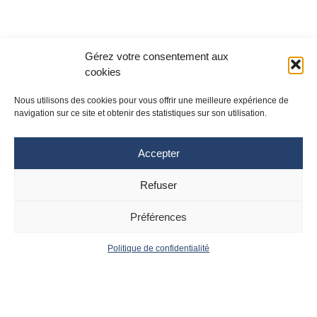
Gérez votre consentement aux
cookies
Nous utilisons des cookies pour vous offrir une meilleure expérience de
navigation sur ce site et obtenir des statistiques sur son utilisation.
Accepter
Refuser
Site Toulouse
Site Montpellier
Tél : 05 61 77 20 20
Tél : 04 67 33 74 69
Préférences
cpias-occitanie@chu-toulouse.fr
cpias-occitanie@chu-
montpellier.fr
Politique de confidentialité
Suivez le CPias
Accueil
Contact
Occitanie :
Actualités
Mentions
Légales