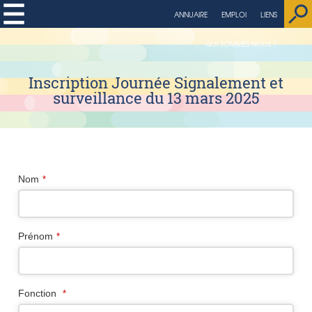
string(4) "page"
ANNUAIRE
EMPLOI
LIENS
QUI SOMMES NOUS ?
Inscription Journée Signalement et
surveillance du 13 mars 2025
Nom
*
Prénom
*
Fonction
*