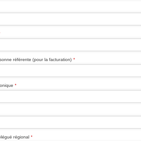
*
onne référente (pour la facturation)
*
ronique
*
légué régional
*