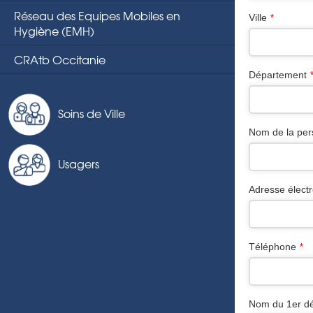
Réseau des Equipes Mobiles en
Ville
*
Hygiène (EMH)
CRAtb Occitanie
Département
Soins de Ville
Nom de la pers
Usagers
Adresse élect
Téléphone
*
Nom du 1er dé