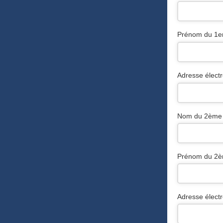
Phone
Prénom du 1er
Number
*
Adresse élect
Nom du 2ème 
Prénom du 2è
Adresse élect