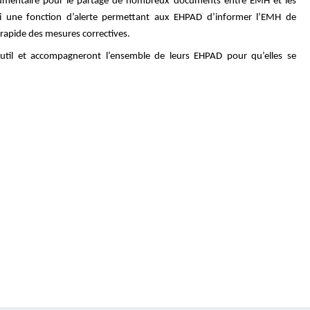
umentaire pour le partage de nombreux documents entre EMH et les
i une fonction d’alerte permettant aux EHPAD d’informer l’EMH de
apide des mesures correctives.
til et accompagneront l’ensemble de leurs EHPAD pour qu’elles se