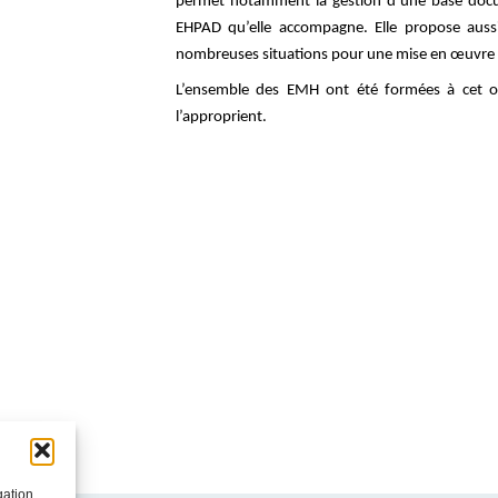
permet notamment la gestion d’une base doc
EHPAD qu’elle accompagne. Elle propose auss
nombreuses situations pour une mise en œuvre r
L’ensemble des EMH ont été formées à cet ou
l’approprient.
gation