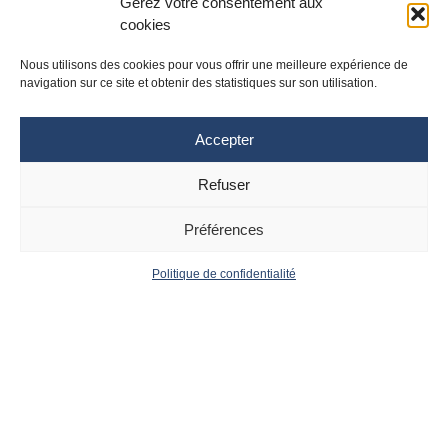
Gérez votre consentement aux
cookies
Nous utilisons des cookies pour vous offrir une meilleure expérience de
navigation sur ce site et obtenir des statistiques sur son utilisation.
Accepter
Refuser
Site Toulouse
Site Montpellier
Tél : 05 61 77 20 20
Tél : 04 67 33 74 69
Préférences
cpias-occitanie@chu-toulouse.fr
cpias-occitanie@chu-
montpellier.fr
Politique de confidentialité
Suivez le CPias
Accueil
Contact
Occitanie :
Actualités
Mentions
Légales
Politique de
confidentialité