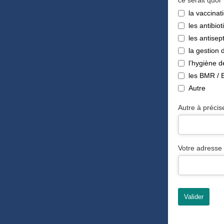
ce serait quoi 
la vaccinat
les antibio
les antisep
la gestion 
l’hygiène 
les BMR /
Autre
Autre à précis
Votre adresse 
Valider