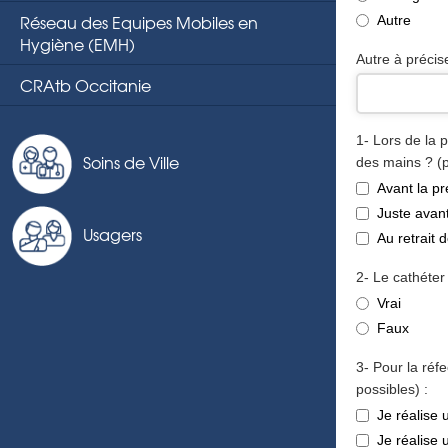
Réseau des Equipes Mobiles en
Autre
Hygiène (EMH)
Autre à précis
CRAtb Occitanie
1- Lors de la 
Soins de Ville
des mains ? (p
Avant la pr
Juste avant
Usagers
Au retrait 
2- Le cathéter
Vrai
Faux
Company
3- Pour la réf
Name
possibles) :
*
Je réalise
Je réalise 