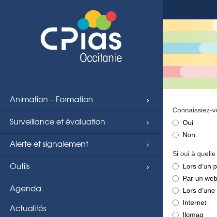
string(4) "page"
Animation – Formation
Connaissiez-vo
Surveillance et évaluation
Oui
Non
Alerte et signalement
Si oui à quelle
Outils
Lors d’un 
Par un web
Agenda
Lors d’une
Internet
Actualités
Ilomag