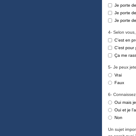
Je porte de
Je porte de
Je porte de
4- Selon vous,
C’est en pr
C’est pour 
Ça me ras
5- Je peux je
Vrai
Faux
6- Connaissez-
Oui mais je 
Oui et je l’a
Non
Un sujet impor