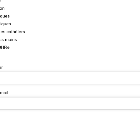
?
ion
tiques
tiques
des cathéters
des mains
 BHRe
er
mail