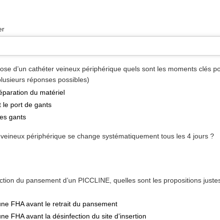
er
pose d’un cathéter veineux périphérique quels sont les moments clés p
lusieurs réponses possibles)
éparation du matériel
 le port de gants
des gants
 veineux périphérique se change systématiquement tous les 4 jours ?
ection du pansement d’un PICCLINE, quelles sont les propositions juste
 une FHA avant le retrait du pansement
une FHA avant la désinfection du site d’insertion