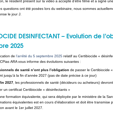
n, le résident présent sur la vidéo a accepté d’être filmé et a signé une
questions ont été posées lors du webinaire, nous sommes actuellement 
nse le jour J.
CIDE DESINFECTANT – Evolution de l’obli
bre 2025
lication de
l’arrêté du 5 septembre 2025
relatif au Certibiocide « désinf
 CPias ARA vous informe des évolutions suivantes :
ionnels de santé n’ont plus l’obligation
de passer le Certibiocide «
t jusqu’à la fin d’année 2027 (pas de date précise à ce jour)
 fin 2027
, les professionnels de santé (décideurs ou acheteurs) devront
er un certificat Certibiocide « désinfectants »
 une formation équivalente
,
qui sera déployée par le ministère de la Sant
rmations équivalentes est en cours d’élaboration e
t
doit être transmise 
ion avant le 1
er
juillet 2027.