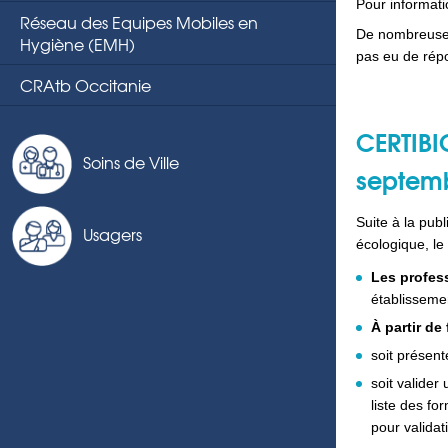
Pour informatio
Réseau des Equipes Mobiles en
De nombreuses 
Hygiène (EMH)
pas eu de répo
CRAtb Occitanie
CERTIBIO
Soins de Ville
septem
Suite à la pub
Usagers
écologique, le
Les profess
établissemen
À partir de
soit présent
soit valider
liste des fo
pour validat