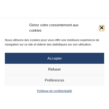
Gérez votre consentement aux
cookies
Nous utilisons des cookies pour vous offrir une meilleure expérience de
navigation sur ce site et obtenir des statistiques sur son utilisation.
Accepter
Refuser
Site Toulouse
Site Montpellier
Tél : 05 61 77 20 20
Tél : 04 67 33 74 69
Préférences
cpias-occitanie@chu-toulouse.fr
cpias-occitanie@chu-
montpellier.fr
Politique de confidentialité
Suivez le CPias
Accueil
Contact
Occitanie :
Actualités
Mentions