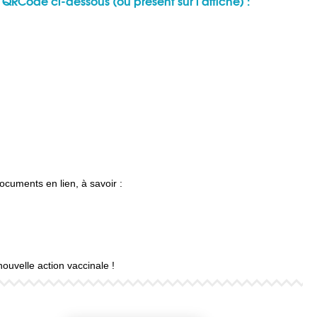
 le QRCode ci-dessous (ou présent sur l’affiche) :
ocuments en lien, à savoir :
ouvelle action vaccinale !