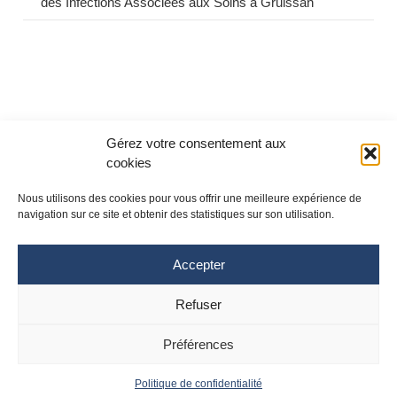
des Infections Associées aux Soins à Gruissan
Gérez votre consentement aux
cookies
Nous utilisons des cookies pour vous offrir une meilleure expérience de
navigation sur ce site et obtenir des statistiques sur son utilisation.
Accepter
Refuser
Site Toulouse
Site Montpellier
Tél : 05 61 77 20 20
Tél : 04 67 33 74 69
Préférences
cpias-occitanie@chu-toulouse.fr
cpias-occitanie@chu-
montpellier.fr
Politique de confidentialité