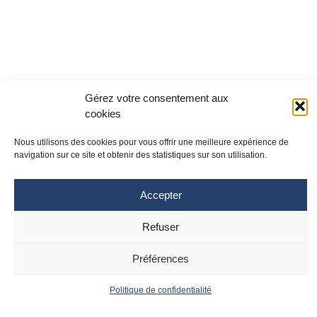
Gérez votre consentement aux
cookies
Nous utilisons des cookies pour vous offrir une meilleure expérience de
navigation sur ce site et obtenir des statistiques sur son utilisation.
Accepter
Site Toulouse
Site Montpellier
Refuser
Tél : 05 61 77 20 20
Tél : 04 67 33 74 69
cpias-occitanie@chu-toulouse.fr
cpias-occitanie@chu-
montpellier.fr
Préférences
Suivez le CPias
Politique de confidentialité
Accueil
Contact
Occitanie :
Actualités
Mentions