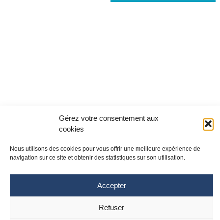
Gérez votre consentement aux
cookies
Nous utilisons des cookies pour vous offrir une meilleure expérience de
navigation sur ce site et obtenir des statistiques sur son utilisation.
Accepter
Site Toulouse
Site Montpellier
Refuser
Tél : 05 61 77 20 20
Tél : 04 67 33 74 69
cpias-occitanie@chu-toulouse.fr
cpias-occitanie@chu-