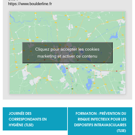
https://www.boulderline.fr
Cliquez pour accepter les cookies
marketing et activer ce contenu
Navigation Évènement
JOURNÉE DES
FORMATION : PRÉVENTION DU
CORRESPONDANTS EN
RISQUE INFECTIEUX POUR LES
HYGIÈNE (TLSE)
DISPOSITIFS INTRAVASCULAIRES
(TLSE)