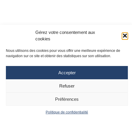
Gérez votre consentement aux
cookies
Nous utilisons des cookies pour vous offrir une meilleure expérience de
navigation sur ce site et obtenir des statistiques sur son utilisation.
Accepter
Site Toulouse
Site Montpellier
Refuser
Tél : 05 61 77 20 20
Tél : 04 67 33 74 69
cpias-occitanie@chu-toulouse.fr
cpias-occitanie@chu-
montpellier.fr
Préférences
Suivez le CPias
Politique de confidentialité
Accueil
Contact
Occitanie :
Actualités
Mentions
Légales