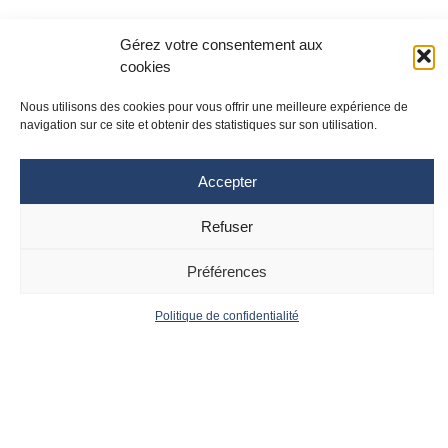
Gérez votre consentement aux
cookies
Nous utilisons des cookies pour vous offrir une meilleure expérience de
navigation sur ce site et obtenir des statistiques sur son utilisation.
Accepter
Site Toulouse
Site Montpellier
Refuser
Tél : 05 61 77 20 20
Tél : 04 67 33 74 69
cpias-occitanie@chu-toulouse.fr
cpias-occitanie@chu-
montpellier.fr
Préférences
Suivez le CPias
Politique de confidentialité
Accueil
Contact
Occitanie :
Actualités
Mentions
Légales
Politique de
confidentialité