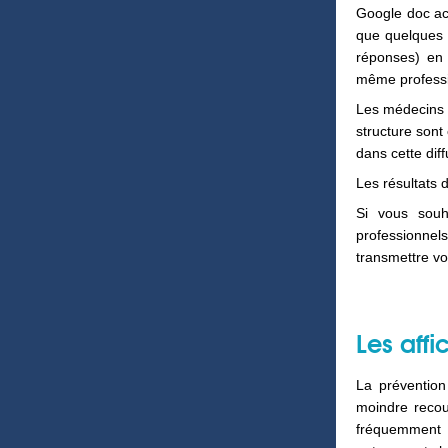
Google doc acc
que quelques m
réponses) en 
même professio
Les médecins 
structure sont
dans cette dif
Les résultats 
Si vous souha
professionnel
transmettre vo
Les affi
La prévention
moindre recou
fréquemment à