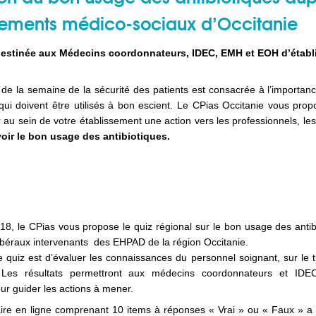
sements médico-sociaux d’Occitanie
destinée aux Médecins coordonnateurs, IDEC, EMH et EOH d’établ
 de la semaine de la sécurité des patients est consacrée à l’importan
 qui doivent être utilisés à bon escient. Le CPias Occitanie vous pro
 au sein de votre établissement une action vers les professionnels, les 
ir le bon usage des antibiotiques.
, le CPias vous propose le quiz régional sur le bon usage des antib
ibéraux intervenants des EHPAD de la région Occitanie.
 ce quiz est d’évaluer les connaissances du personnel soignant, sur l
s. Les résultats permettront aux médecins coordonnateurs et IDE
our guider les actions à mener.
ire en ligne comprenant 10 items à réponses « Vrai » ou « Faux » a 