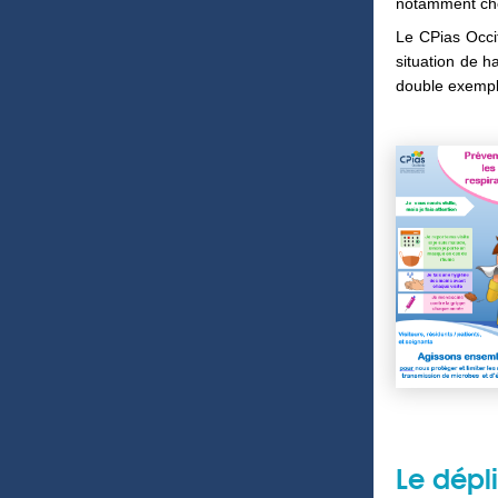
notamment che
Le CPias Occi
situation de h
double exempla
Le dépl