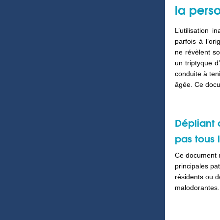
la pers
L’utilisation
parfois à l’ori
ne révèlent s
un triptyque d
conduite à ten
âgée. Ce docum
Dépliant 
pas tous 
Ce document ré
principales pa
résidents ou d
malodorantes.