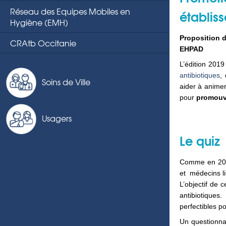
Réseau des Equipes Mobiles en
établis
Hygiène (EMH)
Proposition 
CRAtb Occitanie
EHPAD
L’édition 2019
antibiotiques
,
Soins de Ville
aider à animer
pour
promouvo
Usagers
Le quiz
Comme en 2018
et médecins l
L’objectif de
antibiotique
perfectibles p
Un questionna