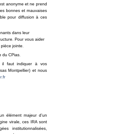
 est anonyme et ne prend
t les bonnes et mauvaises
ble pour diffusion à ces
nants dans leur
ructure. Pour vous aider
pièce jointe.
te du CPias.
 il faut indiquer à vos
as Montpellier) et nous
.fr
t un élément majeur d’un
ine virale, ces IRA sont
es institutionnalisées,