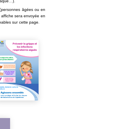
iaque…).
s (personnes âgées ou en
e affiche sera envoyée en
eables sur cette page.