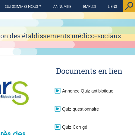
QUI SOMMES NOUS ?
ANNUAIRE
EMPLOI
LIENS
tion des établissements médico-sociaux
Documents en lien
Annonce Quiz antibiotique
Quiz questionnaire
Quiz Corrigé
rès des