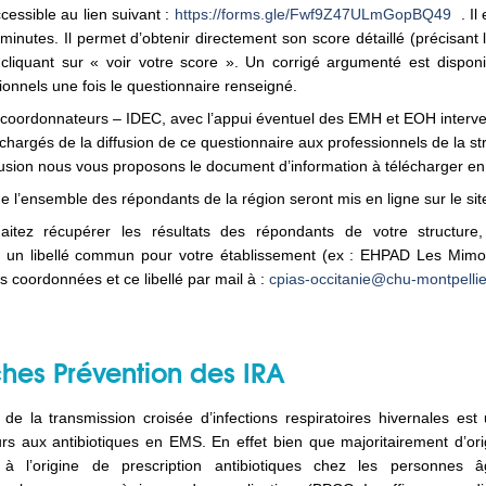
essible au lien suivant :
https://forms.gle/Fwf9Z47ULmGopBQ49
. Il
inutes. Il permet d’obtenir directement son score détaillé (précisan
cliquant sur « voir votre score ». Un corrigé argumenté est disponi
nnels une fois le questionnaire renseigné.
coordonnateurs – IDEC, avec l’appui éventuel des EMH et EOH interve
 chargés de la diffusion de ce questionnaire aux professionnels de la st
fusion nous vous proposons le document d’information à télécharger en 
de l’ensemble des répondants de la région seront mis en ligne sur le si
itez récupérer les résultats des répondants de votre structure,
s un libellé commun pour votre établissement (ex : EHPAD Les Mimos
s coordonnées et ce libellé par mail à :
cpias-occitanie@chu-montpellier
ches Prévention des IRA
 de la transmission croisée d’infections respiratoires hivernales es
rs aux antibiotiques en EMS. En effet bien que majoritairement d’orig
 l’origine de prescription antibiotiques chez les personnes âgé