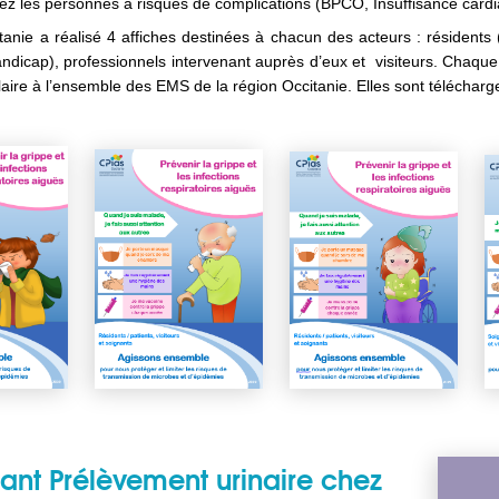
z les personnes à risques de complications (BPCO, Insuffisance card
tanie a réalisé 4 affiches destinées à chacun des acteurs : résident
andicap), professionnels intervenant auprès d’eux et visiteurs. Chaqu
ire à l’ensemble des EMS de la région Occitanie. Elles sont télécharg
iant Prélèvement urinaire chez