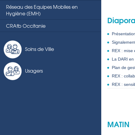
Réseau des Equipes Mobiles en
Hygiène (EMH)
Diapora
CRAtb Occitanie
Présentatio
Signalemen
Soins de Ville
REX : mise 
La DARI en
Plan de ges
Usagers
REX : collab
REX : sensib
MATIN