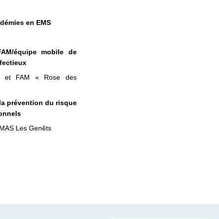
idémies en EMS
FAM/équipe mobile de
fectieux
ne et FAM « Rose des
 la prévention du risque
ionnels
 MAS Les Genêts