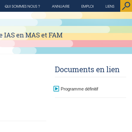
QUI SOMMES NOUS ?
ANNUAIRE
EMPLOI
LIENS
ue IAS en MAS et FAM
Documents en lien
Programme définitif