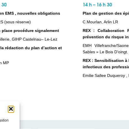
h 30
14 h – 16 h 30
en EMS , nouvelles obligations
Plan de gestion des ép
RS (sous réserve)
C.Mourlan, Arlin LR
n place procédure signalement
REX : Collaboration 
prévention du risque in
illerie, GIHP Castelnau– Le-Lez
EMH Villefranche/Sao
 la rédaction du plan d’action et
Sables » Le Bois D’oingt.
REX : Sensibilisation à
in MP
infectieux des profess
Emilie Sallee Duqueroy ,
gation