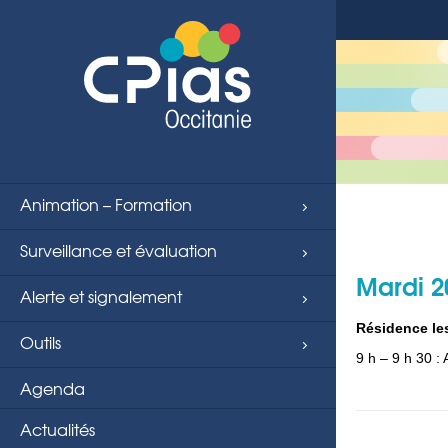
string(4) "page"
Animation – Formation
Surveillance et évaluation
Mardi 2
Alerte et signalement
Résidence le
Outils
9 h – 9 h 30 : 
Agenda
Actualités